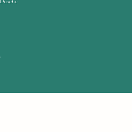
r Dusche
ht